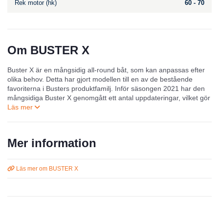
Rek motor (hk)
60 - 70
Om BUSTER X
Buster X är en mångsidig all-round båt, som kan anpassas efter
olika behov. Detta har gjort modellen till en av de bestående
favoriterna i Busters produktfamilj. Inför säsongen 2021 har den
mångsidiga Buster X genomgått ett antal uppdateringar, vilket gör
att den är lika fräsch och aktuell som alltid. Buster X:s rejäla
vindruta, med en fast mellandörr ger ett bra vindskydd för
passagerarna i sittbrunnen, samtidigt som den nya svarta
vindruteramen ger båten ett modernt och häftigt utseende. Nytt är
Mer information
även räcken i rostfritt stål och aluminiumdurken, vilka tillhör
standardutrustningen, som både är snygga men framför allt
praktiska. Förutom detta kan du enkelt skräddarsy din båt att
Läs mer om BUSTER X
passa just dina behov, genom att välja bland ett brett sortiment av
tillbehör. På så sätt kan du vara säker på att båten är precis rätt
för dina ändamål.