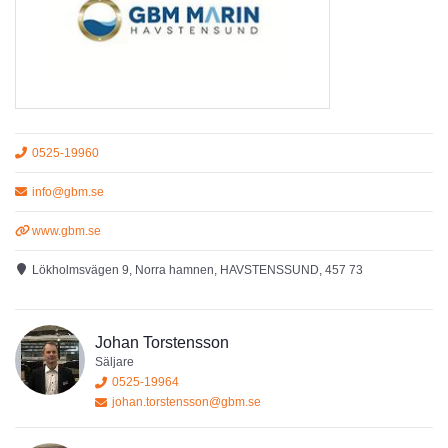
Presenthörna med marina prylar och gåvor
Sjömack & Minilivs
Tanka
året runt
hos oss:
Blyfri 95
Diesel utan RME
På sommaren erbjuder vi dessutom färskvaror, nybakat bröd och
det mesta du behöver inför dagens äventyr.
0525-19960
info@gbm.se
Gästhamn
Gästplatser finns längs vår flytbrygga – nära service, butik och
servering.
www.gbm.se
Lökholmsvägen 9, Norra hamnen, HAVSTENSSUND, 457 73
Havstenssund Bistro & Deli
Njut av mat och dryck på bryggan eller på terrassen med
fantastisk utsikt över farleden.
Telefon:
070‑872 6666
Johan Torstensson
Säljare
Upplev Havstenssund
0525-19964
Ett perfekt nav för utflykter:
johan.torstensson@gbm.se
Söderut:
Väderöfjorden