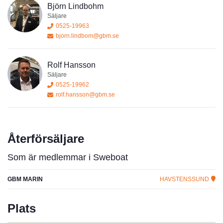
Västerut:
Väderöarna – bara minuter bort
Björn Lindbohm
Norrut:
Resö och vidare till Kosterfjorden
Säljare
Nära både Strömstad och norska gränsen.
0525-19963
bjorn.lindbom@gbm.se
Och missa inte våra
världsberömda solnedgångar
, rankade bland
de 20 vackraste i världen.
Rolf Hansson
Säljare
0525-19962
rolf.hansson@gbm.se
Återförsäljare
Som är medlemmar i Sweboat
GBM MARIN
HAVSTENSSUND
Plats