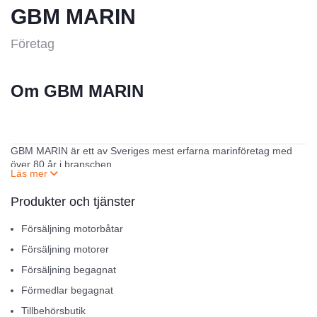
GBM MARIN
Företag
Om GBM MARIN
GBM MARIN är ett av Sveriges mest erfarna marinföretag med
över 80 år i branschen.
Utsedda till
”Årets Marinhandlare” 2021 och 2025
av Svedeas
kunder. Vi finns precis vid farleden i Havstenssund i Bohuslän –
Produkter och tjänster
mitt i en av världens mest omtyckta skärgårdar.
Försäljning motorbåtar
Båtar & Motorer
Vi är auktoriserade återförsäljare av:
Försäljning motorer
Försäljning begagnat
Yamarin
Förmedlar begagnat
Finnmaster
Husky
Tillbehörsbutik