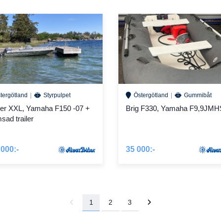
tergötland
Styrpulpet
Östergötland
Gummibåt
er XXL, Yamaha F150 -07 +
Brig F330, Yamaha F9,9JMH
sad trailer
 000:-
35 000:-
1
2
3