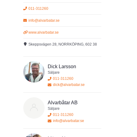
011-311260
info@alvarbatar.se
www.alvarbatar.se
ring åt
Skeppsvägen 28, NORRKÖPING, 602 38
Dick Larsson
Säljare
011-311260
dick@alvarbatar.se
Alvarbåtar AB
Säljare
011-311260
info@alvarbatar.se