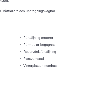
kstad.
ör. Båttrailers och upptagningsvagnar.
la typer av båtar och motorer.
på vår stora båtuppläggningsplats eller så kan vi ombesörja vinterförva
Försäljning motorer
Förmedlar begagnat
Reservdelsförsäljning
Plastverkstad
Vinterplatser inomhus