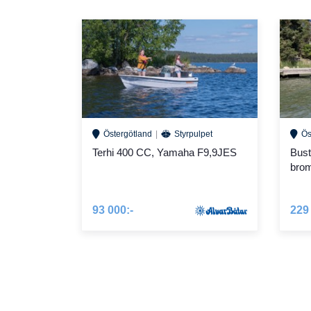
Östergötland
Styrpulpet
Ös
Terhi 400 CC, Yamaha F9,9JES
Bust
brom
93 000:-
229