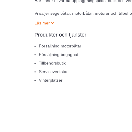
Här finner ni vår båtuppläggningsplats, butik och ver
Vi säljer segelbåtar, motorbåtar, motorer och tillbeh
I vår verkstad utför vi service och reparationer på al
Produkter och tjänster
Ni kan också förvara er båt genom att hyra en plats 
er för båt och motor.
Försäljning motorbåtar
Försäljning begagnat
Vi åtar oss även förmedlingsuppdrag.
Tillbehörsbutik
Serviceverkstad
Vinterplatser