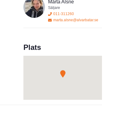
Märta Alsne
Säljare
011-311260
marta.alsne@alvarbatar.se
Plats