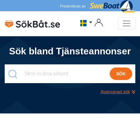
Presenteras av
Sök bland Tjänsteannonser
SÖK
Avancerad sök