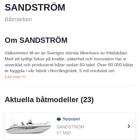
SANDSTRÖM
Båtmärken
Om SANDSTRÖM
Välkommen till en av Sveriges största tillverkare av fritidsbåtar.
Med ett tydligt fokus på kvalite, säkerhet och innovation har vi
utvecklat och producerat båtar sedan 60-talet. Över 80 000 båtar
är byggda i vår fabrik i Norrlångträsk, 5 mil nordväst om
Skellefteå. Våra båtar hittar du i hela Norden hos ca 80
återförsäljare.
Vår flotta består idag av 20 modeller baserade på 10 skrov i
Aktuella båtmodeller (
23
)
längder mellan 3,4 till 6,2 meter. Vi har tre olika båtserier, Basic-,
Classic- och Cruiserserien som syns ovan. Gemensamt för alla
båtarna är att deras skrov är planande, de är CE-märkta och har
Styrpulpet
tre års garanti. Båtarna är byggda i glasfiberarmerad polyester,
och totalt fyller vårt program många olika behov och krav. Här
SANDSTRÖM
finns allt från robusta roddbåtar, via inombordsdiesel med rak axel
57 MID
till snabba motorbåtar.