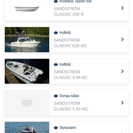
Roddbåt, öppen båt
SANDSTRÖM
CLASSIC 430 R
Hyttbåt
SANDSTRÖM
CLASSIC 620 MC
Hyttbåt
SANDSTRÖM
CLASSIC 4.95 AC
Övriga båtar
SANDSTRÖM
CLASSIC 5.60 MC
Styrpulpet