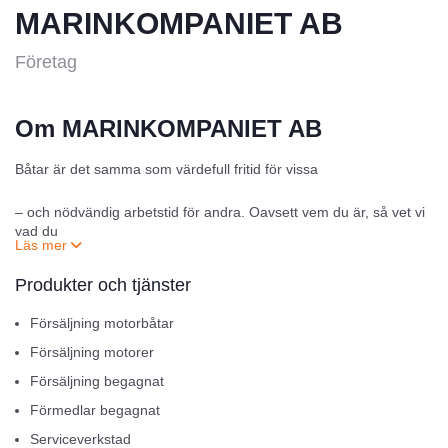
MARINKOMPANIET AB
Företag
Om MARINKOMPANIET AB
Båtar är det samma som värdefull fritid för vissa
– och nödvändig arbetstid för andra. Oavsett vem du är, så vet vi
vad du
uppskattar och vad som behövs för att göra ditt båtliv enkelt,
Produkter och tjänster
tryggt och
Försäljning motorbåtar
bekvämt.
Försäljning motorer
Vi kan med stolthet säga att vi är proffs på båtar och båtliv.
Försäljning begagnat
Förmedlar begagnat
Med fyra generationers erfarenhet har vi en bredare kunskap än
Serviceverkstad
vad något