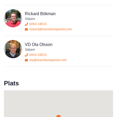
erbjuder vi även service och reparationer samt vinterförvaring.
Rickard Bökman
Välkommen till Marinkompaniet i Karlshamn.
Säljare
0454-18015
rickard@marinkompaniet.com
Vi står för valfrihet, service och trygghet. Ett bra båtliv kort och
VD Ola Olsson
gott.
Säljare
0454-18015
Öppet-tider: Måndag-Fredag 10.00-17.00 Lördag 11.00-14.00
ola@marinkompaniet.com
Plats