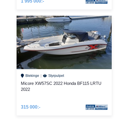
1 995 000:-
Blekinge
Styrpulpet
Micore XW57SC 2022 Honda BF115 LRTU
2022
315 000:-