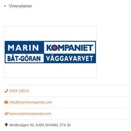
Vinterplatser
annat företag i marinbranschen har idag. Med dessa i ryggen
agerar
vi som ett fullserviceföretag som du kan luta dig mot i alla
situationer.
Vi erbjuder Sveriges bredaste sortiment av båtar och motorer.
Våra paketlösningar ger dig enkelhet och stor valfrihet – till ett bra
pris.
För att säkerställa kvaliteten provkörs alla båtpaket i havet av en
servicetekniker hos oss före leverans. Vi kan också tillhandahålla
0454-18015
alla de tillbehör
info@marinkompaniet.com
du kan tänkas önska dig och vi hjälper dig dessutom med
www.marinkompaniet.com
finansiering och försäkringar. För att du som kund ska känna full
Idrottsvägen 50, KARLSHAMN, 374 30
frihet så