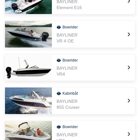
BAYLINER
Element E16
Bowrider
BAYLINER
VR 4 OE
Bowrider
BAYLINER
VR4
Kabinbåt
BAYLINER
855 Cruiser
Bowrider
BAYLINER