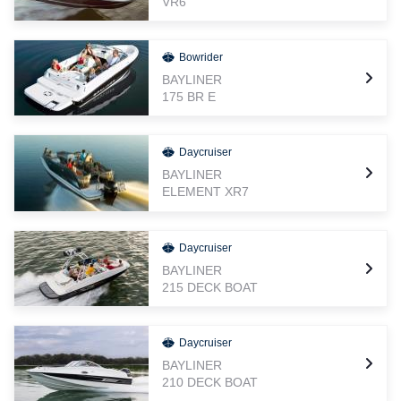
VR6
Bowrider
BAYLINER
175 BR E
Daycruiser
BAYLINER
ELEMENT XR7
Daycruiser
BAYLINER
215 DECK BOAT
Daycruiser
BAYLINER
210 DECK BOAT