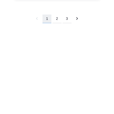
1
2
3