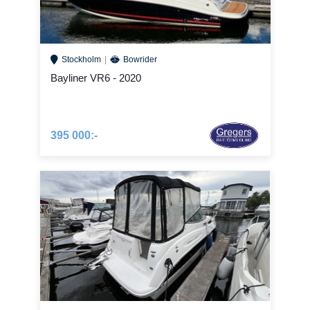
Stockholm
Bowrider
Bayliner VR6 - 2020
395 000:-