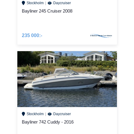
Stockholm
Daycruiser
Bayliner 245 Cruiser 2008
235 000:-
Stockholm
Daycruiser
Bayliner 742 Cuddy - 2016