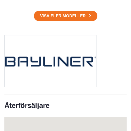
VISA FLER MODELLER
Återförsäljare