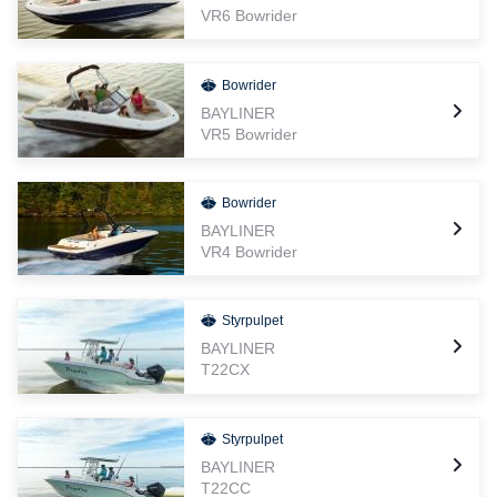
VR6 Bowrider
Bowrider
BAYLINER
VR5 Bowrider
Bowrider
BAYLINER
VR4 Bowrider
Styrpulpet
BAYLINER
T22CX
Styrpulpet
BAYLINER
T22CC