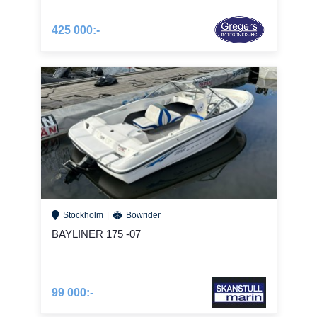
425 000:-
Stockholm
Bowrider
BAYLINER 175 -07
99 000:-