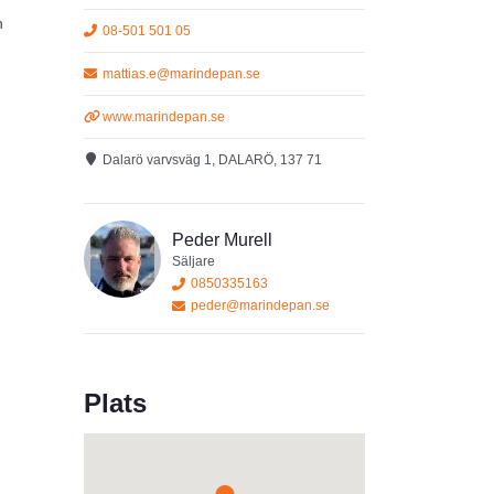
n
08-501 501 05
mattias.e@marindepan.se
tering
www.marindepan.se
der
Dalarö varvsväg 1, DALARÖ, 137 71
Peder Murell
Säljare
0850335163
peder@marindepan.se
Plats
tidigt
 idag