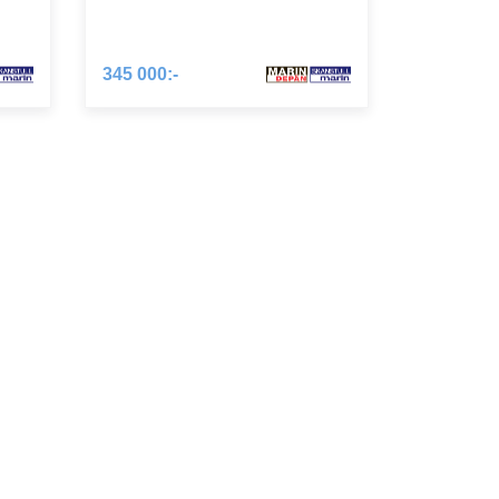
utsikt
345 000:-
ande
sen och