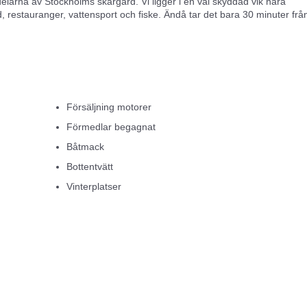
elarna av Stockholms skärgård. Vi ligger i en väl skyddad vik nära
ad, restauranger, vattensport och fiske. Ändå tar det bara 30 minuter frå
ng med båtförsäljning, sommarplats, vinterförvaring, rutinservice, mon
jer själv vad du vill ha hjälp med.
unik skärgårdsmiljö för dig som vill komma och titta på båtar. Vi erbju
Försäljning motorer
modeller vi har till salu och nästan alla begagnade båtar.
Förmedlar begagnat
rsbutik. Du är varmt välkommen ut och kanske ta en fika på bryggan.
Båtmack
Bottentvätt
 auktoriserad fullserviceverkstad.
Vinterplatser
ik med generösa öppettider under hela båtsäsongen.
betar vi med att göra butiken snyggare, mer trivsam och lättarbetad. Sam
erbjuda det bästa bland de produkter våra kunder efterfrågar. Vi arbetar
tvårdsprodukter, förtöjning, presentartiklar, vattensport, våtdräkter,
 klass 3 hänglås och kedjor.