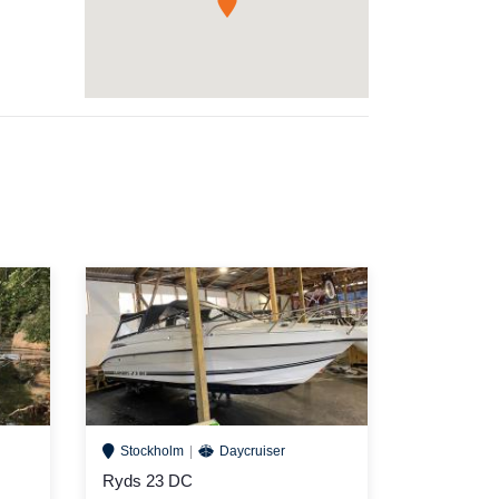
 ej
Stockholm
Daycruiser
Ryds 23 DC