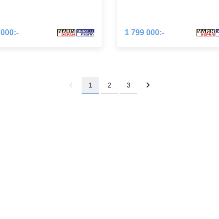
idningar. Vi säljer även kaffe och muffins sommartid. Utemöbler med fin 
 000:-
1 799 000:-
ån Marindepån Dalarö är det enkelt att upptäcka denna vackra del av
jerade förslag till utflyktsmål. Tills vi är klara med det så kanske följ
1
2
3
runt” packa en pic-nic korg och ta varvet runt Dalarö och titta på hu