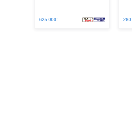
I vår kioskdel kan du köpa glass, dricka, godis och t
över marinan och Vadviken.
625 000:-
280
Utflykter
Dalarö är hjärtat av Stockholms södra skärgård. Fr
skärgården med båt. Vi kommer här att lägga upp detal
tankar kan tjäna som inspiration:
Strindbergs Kymmend, Utö, Ornö, Huvudskär, ”Dalarö 
den vackra skärgården