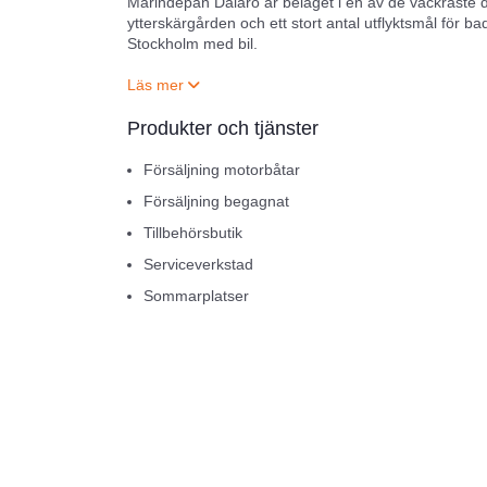
Marindepån Dalarö är beläget i en av de vackraste d
ytterskärgården och ett stort antal utflyktsmål för b
Stockholm med bil.
För den som önskar kan vi erbjuda en komplett lösni
av extrautrustning och eventuella reparationer. Du väl
Produkter och tjänster
Marindepån Dalarö ligger vid vattnet och erbjuder en 
Försäljning motorbåtar
möjlighet till provkörning av ett stort antal av de båt
Försäljning begagnat
Vi har också en sjömack och en välsorterad tillbehö
Tillbehörsbutik
Serviceverkstad
Får du några problem i framtiden har vi dessutom en
Sommarplatser
Vår butik
Marindepån Dalarö har en välsorterad tillbehörsbut
Vi försöker kontinuerligt utveckla vår butik. Dels ar
försöker vi utveckla vårt produktutbud så att vi kan 
med en stor mängd kvalitetsleverantörer inom färg, bå
vindrutetorkare, gasolkomponenter, skruvar, kätting,