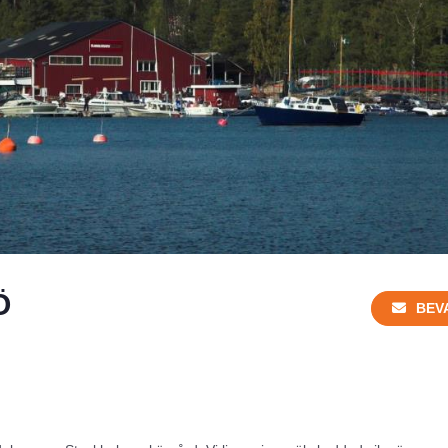
Ö
BEV