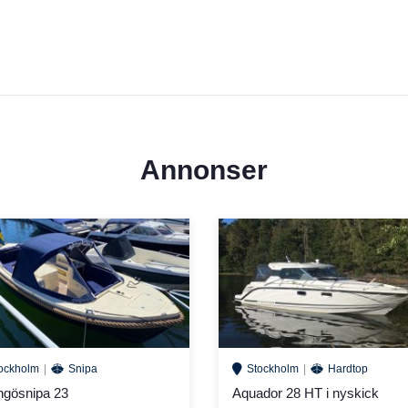
ån Baltic samt skor och kläder från bl.a. Holbrook, Sebago och Musto.
y.
ped. Du kan betala med de flesta kort. Vi tar de flesta kreditkort, dock
Annonser
fri.
ockholm
Snipa
Stockholm
Hardtop
ra ordinarie öppetttider.
ngösnipa 23
Aquador 28 HT i nyskick