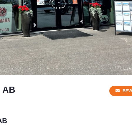
r AB
BEV
AB