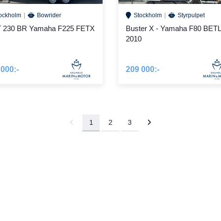
ockholm
Bowrider
Stockholm
Styrpulpet
 230 BR Yamaha F225 FETX
Buster X - Yamaha F80 BETL
2010
 000:-
209 000:-
1
2
3