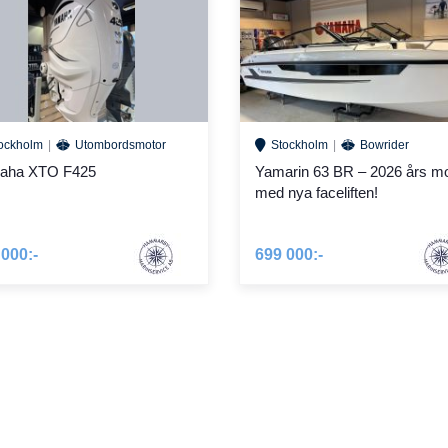
ockholm
Utombordsmotor
Stockholm
Bowrider
aha XTO F425
Yamarin 63 BR – 2026 års mo
med nya faceliften!
 000:-
699 000:-