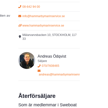
08-642 94 00
tten av
info@hammarbymarinservice.se
www.hammarbymarinservice.se
s för
Mälarvarvsbacken 10, STOCKHOLM, 117
33
Andreas Ödqvist
e och
Säljare
070/7608465
andreas@hammarbymarinservice.se
dens
uder
Återförsäljare
Som är medlemmar i Sweboat