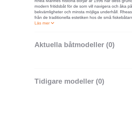
Rhea Marines historia börjar är 1996 när dess grund
modern fritidsbåt för de som vill navigera och åka på 
bekvämligheter och minsta möjliga underhåll. Rheas 
från de traditionella estetiken hos de små fiskebåtar
Niortaise och La Tremblade på Atlantkusten. Vem sk
Idag förvaltas denna yrkesskicklighet genom att vi föl
konstruktionstekniker som används, allt för att kunn
Aktuella båtmodeller (
0
)
karaktäriseras av ett skrov med konkava sprutlister 
äkta marin känsla.
Tidigare modeller (
0
)