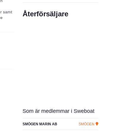
en
er samt
Återförsäljare
re
 och
Som är medlemmar i Sweboat
SMÖGEN MARIN AB
SMÖGEN