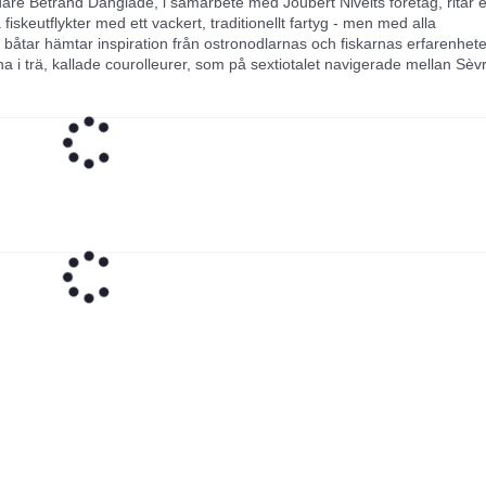
are Betrand Danglade, i samarbete med Joubert Nivelts företag, ritar 
fiskeutflykter med ett vackert, traditionellt fartyg - men med alla
båtar hämtar inspiration från ostronodlarnas och fiskarnas erfarenhet
na i trä, kallade courolleurer, som på sextiotalet navigerade mellan Sèv
ulle vara bättre lämpad att bygga dessa båtar än dessa skeppare?
jer båtbyggarkonstens alla regler till punkt och pricka när det gäller de
a erbjuda båtar av allra högsta kvalitet. Deras moderna retro-design
och infallande fribord och visar upp en perfekt blandning av modernitet