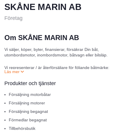
SKÅNE MARIN AB
Företag
Om SKÅNE MARIN AB
Vi säljer, köper, byter, finansierar, försäkrar Din båt,
utombordsmotor, inombordsmotor, båtvagn eller bilsläp.
Vi representerar / är återförsäljare för följande båtmärke:
Anytec, BRIG, Falcon, Flipper, Highfield, IRON, Kawasaki, Linder,
Quicksilver (Örnvik), Ryds
Produkter och tjänster
Motormärke:
Försäljning motorbåtar
Cummins, Mercury, Mercruiser, Torqeedo, Vetus, Volkswagen,
Volvo Penta
Försäljning motorer
Försäljning begagnat
och Brenderup Båtvagnar och Båttrailers.
Förmedlar begagnat
Med ca. 100 års båterfarenhet i huset kan Du lugnt överlämna
Tillbehörsbutik