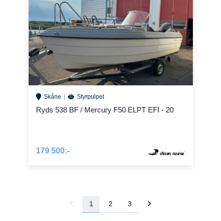
Skåne
Styrpulpet
Ryds 538 BF / Mercury F50 ELPT EFI - 20
179 500:-
1
2
3