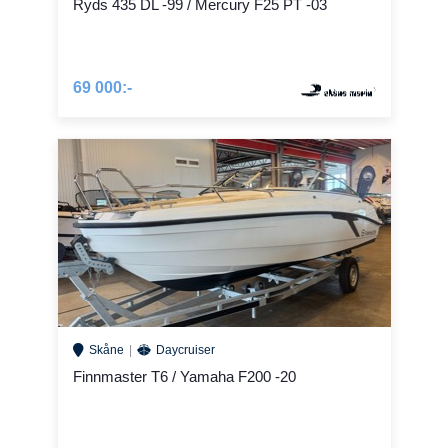
Ryds 435 DL -99 / Mercury F25 PT -03
69 000:-
Skåne
Daycruiser
Finnmaster T6 / Yamaha F200 -20