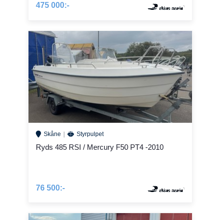
475 000:-
Skåne
Styrpulpet
Ryds 485 RSI / Mercury F50 PT4 -2010
76 500:-