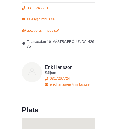
031-726 77 01
sales@nimbus.se
goteborg.nimbus.se/
Talattagatan 10, VÄSTRA FRÖLUNDA, 426
76
Erik Hansson
Säljare
0317267724
erik.hansson@nimbus.se
Plats