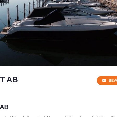
T AB
BEV
 AB