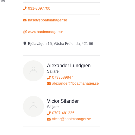
 med
031-3097700
naset@boatmanager.se
www.boatmanager.se
Bjölavägen 15, Västra Frölunda, 421 66
som
lem.
Alexander Lundgren
Säljare
0733589847
alexander@boatmanager.se
Victor Silander
Säljare
0707-481235
victor@boatmanager.se