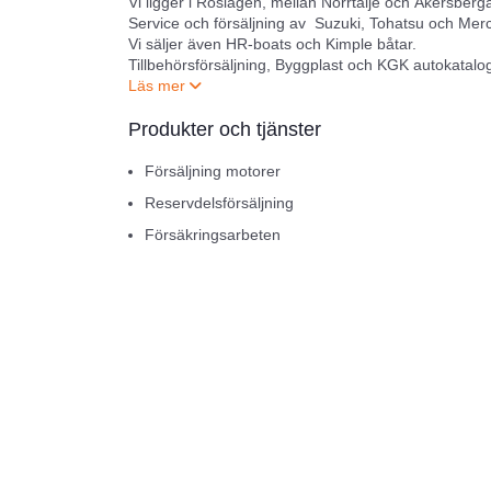
Vi ligger i Roslagen, mellan Norrtälje och Åkersber
Service och försäljning av Suzuki, Tohatsu och Me
Vi säljer även HR-boats och Kimple båtar.
Tillbehörsförsäljning, Byggplast och KGK autokata
På verkstan är vi auktoriserade för Mercury, Suzuk
Produkter och tjänster
Försäljning motorer
Reservdelsförsäljning
Försäkringsarbeten