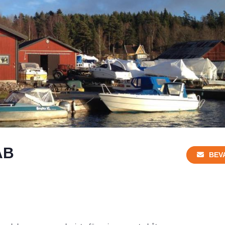
AB
BEV