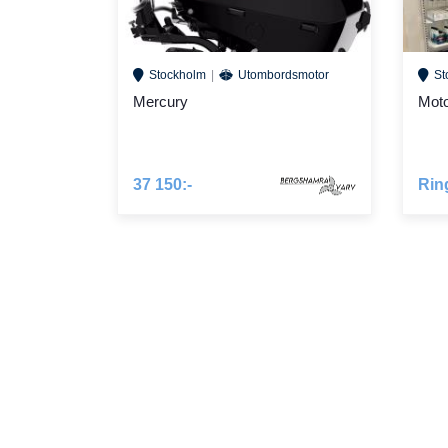
Stockholm
Utombordsmotor
St
Mercury
Moto
37 150:-
Rin