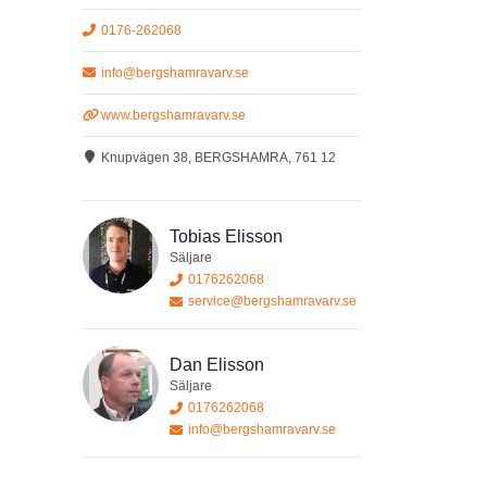
0176-262068
info@bergshamravarv.se
www.bergshamravarv.se
Knupvägen 38, BERGSHAMRA, 761 12
Tobias Elisson
Säljare
0176262068
service@bergshamravarv.se
Dan Elisson
Säljare
0176262068
info@bergshamravarv.se