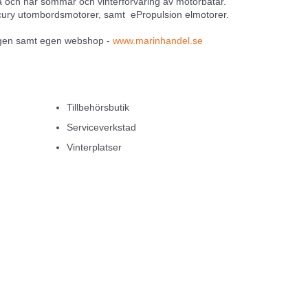
ga och har sommar och vinterförvaring av motorbåtar.
rcury utombordsmotorer, samt ePropulsion elmotorer.
logen samt egen webshop -
www.marinhandel.se
i och Tohatsu utombordsmotorer.
Tillbehörsbutik
Serviceverkstad
Vinterplatser